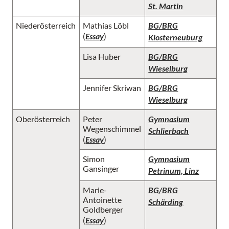
St. Martin
Niederösterreich
Mathias Löbl
BG/BRG
(
Essay
)
Klosterneuburg
Lisa Huber
BG/BRG
Wieselburg
Jennifer Skriwan
BG/BRG
Wieselburg
Oberösterreich
Peter
Gymnasium
Wegenschimmel
Schlierbach
(
Essay
)
Simon
Gymnasium
Gansinger
Petrinum, Linz
Marie-
BG/BRG
Antoinette
Schärding
Goldberger
(
Essay
)