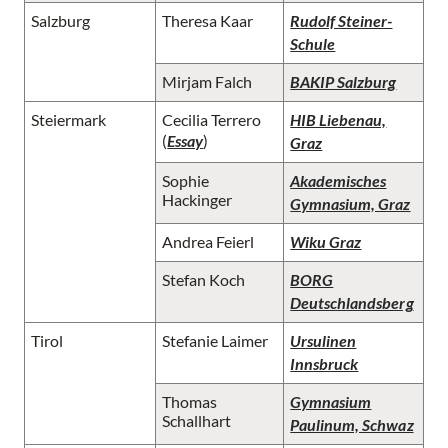
Salzburg
Theresa Kaar
Rudolf Steiner-
Schule
Mirjam Falch
BAKIP Salzburg
Steiermark
Cecilia Terrero
HIB Liebenau,
(
Essay
)
Graz
Sophie
Akademisches
Hackinger
Gymnasium, Graz
Andrea Feierl
Wiku Graz
Stefan Koch
BORG
Deutschlandsberg
Tirol
Stefanie Laimer
Ursulinen
Innsbruck
Thomas
Gymnasium
Schallhart
Paulinum, Schwaz