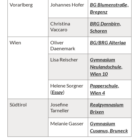
Vorarlberg
Johannes Hofer
BG Blumenstraße,
Bregenz
Christina
BRG Dornbirn,
Vaccaro
Schoren
Wien
Oliver
BG/BRG Alterlaa
Daenemark
Lisa Reischer
Gymnasium
Neulandschule,
Wien 10
Helene Sorgner
Popperschule,
(
Essay
)
Wien 4
Südtirol
Josefine
Realgymnasium
Tarneller
Brixen
Melanie Gasser
Gymnasium
Cusanus, Bruneck