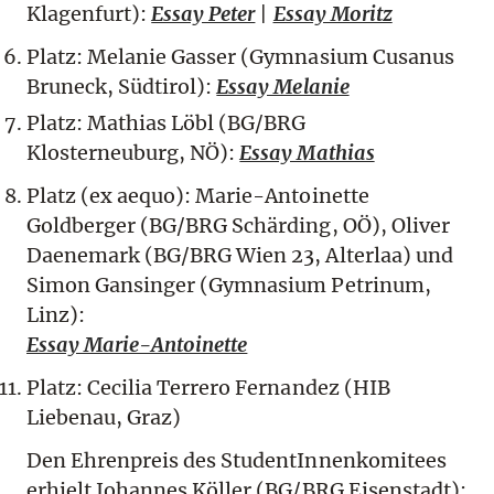
Klagenfurt):
Essay Peter
|
Essay Moritz
Platz: Melanie Gasser (Gymnasium Cusanus
Bruneck, Südtirol):
Essay Melanie
Platz: Mathias Löbl (BG/BRG
Klosterneuburg, NÖ):
Essay Mathias
Platz (ex aequo): Marie-Antoinette
Goldberger (BG/BRG Schärding, OÖ), Oliver
Daenemark (BG/BRG Wien 23, Alterlaa) und
Simon Gansinger (Gymnasium Petrinum,
Linz):
Essay Marie-Antoinette
Platz: Cecilia Terrero Fernandez (HIB
Liebenau, Graz)
Den Ehrenpreis des StudentInnenkomitees
erhielt Johannes Köller (BG/BRG Eisenstadt):